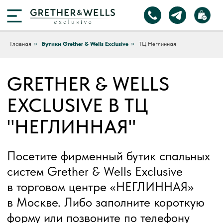
Главная
»
Бутики Grether & Wells Exclusive
»
ТЦ Неглинная
GRETHER & WELLS
EXCLUSIVE В ТЦ
"НЕГЛИННАЯ"
Посетите фирменный бутик спальных
систем Grether & Wells Exclusive
в торговом центре «НЕГЛИННАЯ»
в Москве. Либо заполните короткую
форму или позвоните по телефону
бутика и получите консультацию по
ассортименту премиум матрасов,
кроватей и аксессуаров для сна.
Оплата картой и наличными.
Адрес фирменного бутика