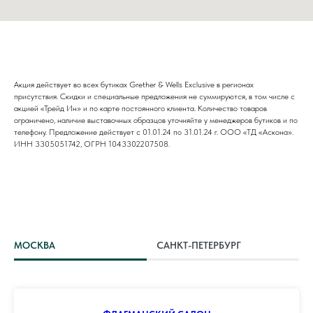
Акция действует во всех бутиках Grether & Wells Exclusive в регионах
присутствия. Скидки и специальные предложения не суммируются, в том числе с
акцией «Трейд Ин» и по карте постоянного клиента. Количество товаров
ограничено, наличие выставочных образцов уточняйте у менеджеров бутиков и по
телефону. Предложение действует с 01.01.24 по 31.01.24 г. ООО «ТД «Аскона».
ИНН 3305051742, ОГРН 1043302207508.
МОСКВА
САНКТ-ПЕТЕРБУРГ