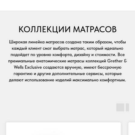
LUXURY VISION, 160 х 200 см
МАТРАС KELLY, 160 х 200 см
МАТРАС BRIGITTE, 160 х 200 см
МАТРАС MARGARET, 160 х
200 см
МАТРАС PARIS, 160 х 200 см
МАТРАС BLACK
DIAMOND, 160 х 200 см
МАТРАС LONDON, 160 х 200 см
МАТРАС SANTORINI, 160 х 200 см
МАТРАС LOS ANGELES,
КОЛЛЕКЦИИ МАТРАСОВ
160 х 200 см
МАТРАС CHICAGO, 160 х 200 см
МАТРАС
MILANO, 160 х 200 см
МАТРАС RITZ, 160 x 200 см
МАТРАС
PORTOFINO, 160 х 200 см
МАТРАС NEW YORK, 160 х 200 см
Широкая линейка матрасов создана таким образом, чтобы
каждый клиент смог выбрать матрас, который идеально
подойдет по уровню комфорта, дизайну и стоимости. Все
премиальные анатомические матрасы коллекций Grether &
Wells Exclusive создаются вручную, имеют бессрочную
гарантию и другие дополнительные сервисы, которые
делают использование изделий максимально комфортным.