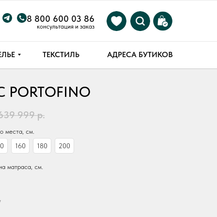
8 800 600 03 86
консультация и заказ
ЕЛЬЕ
ТЕКСТИЛЬ
АДРЕСА БУТИКОВ
С
PORTOFINO
639 999
р.
АМ
 места, см.
40
160
180
200
а матраса, см.
*