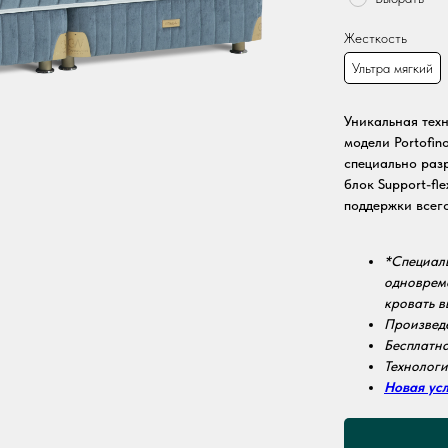
Жесткость
Ультра мягкий
Уникальная тех
модели Portofin
специально раз
блок Support-fl
поддержки всего
*Специаль
одновреме
кровать 
Произведе
Бесплатна
Технологи
Новая ус