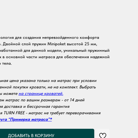
нология для создания непревзойденного комфорта
o. Двойной слой пружин Minipoket высотой 25 мм,
работанной для данной модели, уникальный пружинный
ex в основной части матраса для обеспечения надежной
 тела.
ная цена указана только на матрас при условии
нной покупки кровати, не на комплект. Выбрать
вы можете
на странице кроватей
.
м матрас по вашим размерам - от 14 дней
я доставка и бессрочная гарантия
я TURN FREE - матрас не требует переворачивания
луга “Примерка матраса”*
ДОБАВИТЬ В КОРЗИНУ