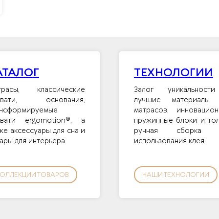
АТАЛОГ
ТЕХНОЛОГИИ
трасы, классические
Залог уникальност
овати, основания,
лучшие материалы 
ансформируемые
матрасов, инновацион
овати ergomotion®, а
пружинные блоки и то
же аксессуары для сна и
ручная сборка 
ары для интерьера
использования клея
ОЛЛЕКЦИИ ТОВАРОВ
НАШИ ТЕХНОЛОГИИ