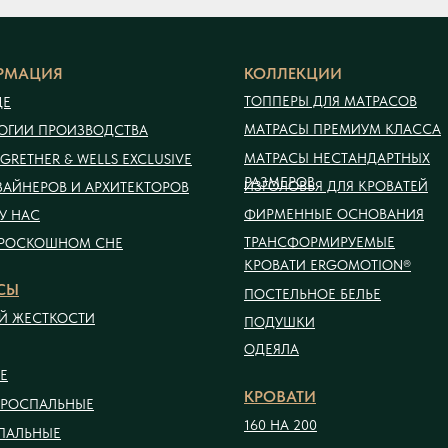
РМАЦИЯ
КОЛЛЕКЦИИ
ТОППЕРЫ ДЛЯ МАТРАСОВ
ДЕ
МАТРАСЫ ПРЕМИУМ КЛАССА
ОГИИ ПРОИЗВОДСТВА
МАТРАСЫ НЕСТАНДАРТНЫХ
GRETHER & WELLS EXCLUSIVE
РАЗМЕРОВ
ИЗГОЛОВЬЯ ДЛЯ КРОВАТЕЙ
ЗАЙНЕРОВ И АРХИТЕКТОРОВ
ФИРМЕННЫЕ ОСНОВАНИЯ
У НАС
ТРАНСФОРМИРУЕМЫЕ
 РОСКОШНОМ СНЕ
КРОВАТИ ERGOMOTION®
СЫ
ПОСТЕЛЬНОЕ БЕЛЬЕ
Й ЖЕСТКОСТИ
ПОДУШКИ
ОДЕЯЛА
Е
КРОВАТИ
ОРОСПАЛЬНЫЕ
160 НА 200
ПАЛЬНЫЕ