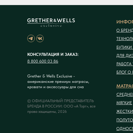
ИНФО
О БРЕН
ТЕХНОЛ
БУТИКИ 
КОНСУЛЬТАЦИЯ И ЗАКАЗ:
ДЛЯ ДИ
8 800 600 03 86
РАБОТА 
БЛОГ О
Grether & Wells Exclusive -
американские премиум матрасы,
МАТРА
кровати и аксессуары для сна
СРЕДНЕ
© ОФИЦИАЛЬНЫЙ ПРЕДСТАВИТЕЛЬ
МЯГКИЕ
БРЕНДА В РОССИИ: ООО «А Торг», все
ЖЕСТКИ
права защищены, 2026
ПОЛУТ
ОДНОС