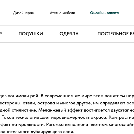
Дизайнерам
Ателье мебели
Онлайн - оплата
Р
ПОДУШКИ
ОДЕЯЛА
ПОСТЕЛЬНОЕ Б
ДИЗАЙНЕР
диз понимали рай. В современном же мире этим понятием нар
естораны, отели, острова и многое другое, им определяют ос
одной стилистике. Меланжевый эффект достигается двухэтапн
. Такая технология дает неравномерность окраса. Контрастна
ффект натуральности. Рогожка выполнена плотным многослойн
полнительного дублирующего слоя.