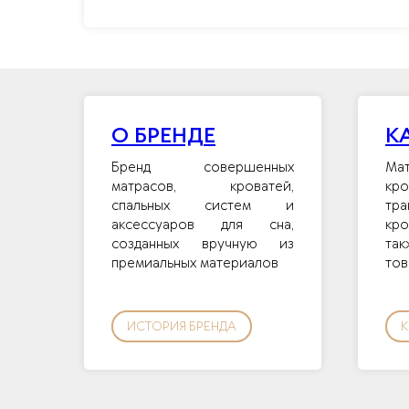
О БРЕНДЕ
К
Бренд совершенных
Ма
матрасов, кроватей,
кр
спальных систем и
тр
аксессуаров для сна,
кр
созданных вручную из
так
премиальных материалов
тов
ИСТОРИЯ БРЕНДА
К