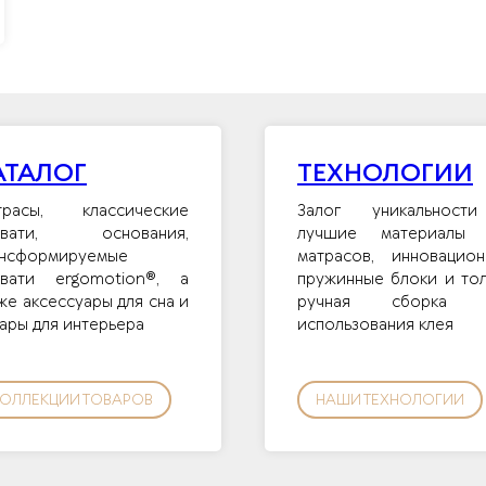
АТАЛОГ
ТЕХНОЛОГИИ
трасы, классические
Залог уникальност
овати, основания,
лучшие материалы 
ансформируемые
матрасов, инновацион
овати ergomotion®, а
пружинные блоки и то
же аксессуары для сна и
ручная сборка 
ары для интерьера
использования клея
ОЛЛЕКЦИИ ТОВАРОВ
НАШИ ТЕХНОЛОГИИ