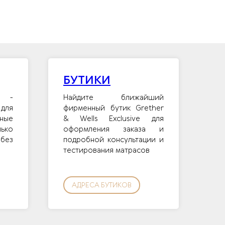
БУТИКИ
и -
Найдите ближайший
для
фирменный бутик Grether
ные
& Wells Exclusive для
лько
оформления заказа и
без
подробной консультации и
тестирования матрасов
АДРЕСА БУТИКОВ