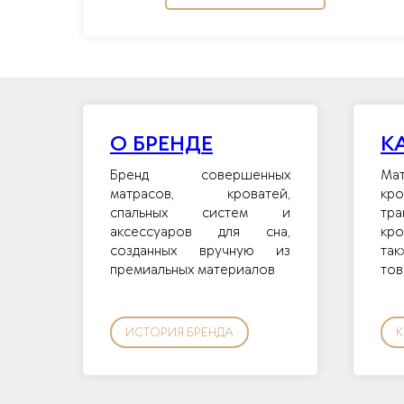
О БРЕНДЕ
К
Бренд совершенных
Ма
матрасов, кроватей,
кр
спальных систем и
тр
аксессуаров для сна,
кр
созданных вручную из
так
премиальных материалов
тов
ИСТОРИЯ БРЕНДА
К