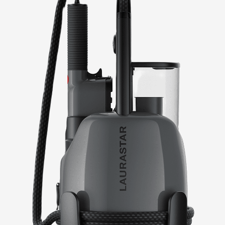
Гигиенический парогенератор
Laurastar
IZZI Plus
— современная модель для
обеззараживания и отпаривания вещей и
текстиля, например, постельного белья,
подушек и одеял. Мощный поток сухого
мелкодисперсного пара придает опрятный
и ухоженный вид, а также нейтрализует
неприятный запах.