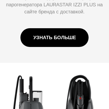
В комплектации предусмотрены фильтр от
накипи, термозащитная перчатка, две
насадки для обработки твердых
поверхностей и тканей.
Парогенератор устраняет 99,999% вирусов,
бактерий, грибков, а также убивает 100%
пылевых клещей, моли и постельных
клопов. Кроме того, он снижает количество