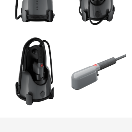
аллергенов в доме и на поверхностях на
97.7%.
Прибор удобно использовать для
обработки тканевых покрытий (игрушек,
постельного белья, матрасов, обивки
мягкой мебели), а для других поверхностей
— используйте специальную насадку.
Пар в приборе нагревается дважды,
благодаря чему на выходе в нем
практически не остается влаги. Сухой пар
увеличивается в объеме в несколько раз и
со скоростью 20–30 м/сек глубоко
проникает в волокна.